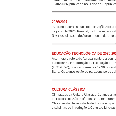
15/06/2026, publicado no Diário da Repúbli
2026/2027
As candidaturas a subsídios da Ação Social 
de julho de 2026. Para tal, os Encarregados
Silva, escola sede do Agrupamento, durante 
EDUCAÇÃO TECNOLÓGICA DE 2025-20
A senhora diretora do Agrupamento e a senho
participar na inauguração da Exposição de T
(2025/2026), que vai ocorrer às 17:30 horas 
Barra. Os alunos estão de parabéns pelos tr
CULTURA CLÁSSICA!
Olimpíadas da Cultura Clássica: 10 anos a l
de Escolas de São Julião da Barra marcaram 
Clássicos da Universidade de Lisboa em parc
disciplinas de Introdução à Cultura e Língua