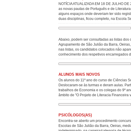
NOTÍCIA ATUALIZADA EM 18 DE JULHO DE 2026 
as novas pautas de Português e de Literatu
alguns espaços onde deveriam ter sido regist
duas disciplinas, ficou completo, na Escola 
Abaixo, podem ser consultadas as listas dos 
Agrupamento de São Julião da Barra, Oeiras,
nas listas, os candidatos colocados não apa
conhecimento dos respetivos encarregados
ALUNOS MAIS NOVOS
Os alunos do 11º ano do curso de Ciências 
Deslocaram-se às turmas e deram aulas. Part
trabalhos de Economia e os colegas do 9º an
âmbito de "O Projeto de Literacia Financeir
PSICÓLOGOS(AS)
Encontra-se aberto um procedimento concurs
Escolas de São Julião da Barra, Oeiras, medi
indeterminado, na carreira/categoria de técni