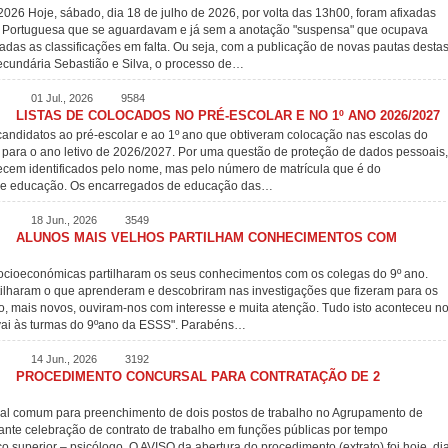
Hoje, sábado, dia 18 de julho de 2026, por volta das 13h00, foram afixadas
ra Portuguesa que se aguardavam e já sem a anotação "suspensa" que ocupava
adas as classificações em falta. Ou seja, com a publicação de novas pautas desta
Secundária Sebastião e Silva, o processo de…
01 Jul., 2026
9584
LISTAS DE COLOCADOS NO PRÉ-ESCOLAR E NO 1º ANO 2026/2027
candidatos ao pré-escolar e ao 1º ano que obtiveram colocação nas escolas do
 para o ano letivo de 2026/2027. Por uma questão de proteção de dados pessoais,
recem identificados pelo nome, mas pelo número de matrícula que é do
 de educação. Os encarregados de educação das…
18 Jun., 2026
3549
ALUNOS MAIS VELHOS PARTILHAM CONHECIMENTOS COM
Socioeconómicas partilharam os seus conhecimentos com os colegas do 9º ano.
ilharam o que aprenderam e descobriram nas investigações que fizeram para os
o, mais novos, ouviram-nos com interesse e muita atenção. Tudo isto aconteceu n
a vai às turmas do 9ºano da ESSS". Parabéns…
14 Jun., 2026
3192
PROCEDIMENTO CONCURSAL PARA CONTRATAÇÃO DE 2
al comum para preenchimento de dois postos de trabalho no Agrupamento de
ante celebração de contrato de trabalho em funções públicas por tempo
co superior – psicólogo. O AVISO da abertura do procedimento (extrato) foi hoje, di