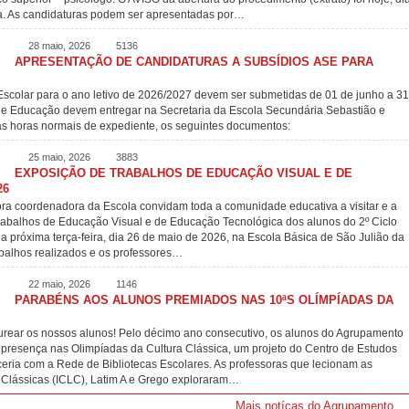
ca. As candidaturas podem ser apresentadas por…
28 maio, 2026
5136
APRESENTAÇÃO DE CANDIDATURAS A SUBSÍDIOS ASE PARA
Escolar para o ano letivo de 2026/2027 devem ser submetidas de 01 de junho a 31
 de Educação devem entregar na Secretaria da Escola Secundária Sebastião e
as horas normais de expediente, os seguintes documentos:
25 maio, 2026
3883
EXPOSIÇÃO DE TRABALHOS DE EDUCAÇÃO VISUAL E DE
26
ra coordenadora da Escola convidam toda a comunidade educativa a visitar e a
rabalhos de Educação Visual e de Educação Tecnológica dos alunos do 2º Ciclo
da próxima terça-feira, dia 26 de maio de 2026, na Escola Básica de São Julião da
abalhos realizados e os professores…
22 maio, 2026
1146
PARABÉNS AOS ALUNOS PREMIADOS NAS 10ªS OLÍMPÍADAS DA
aurear os nossos alunos! Pelo décimo ano consecutivo, os alunos do Agrupamento
presença nas Olimpíadas da Cultura Clássica, um projeto do Centro de Estudos
eria com a Rede de Bibliotecas Escolares. As professoras que lecionam as
s Clássicas (ICLC), Latim A e Grego exploraram…
Mais notícas do Agrupamento ...