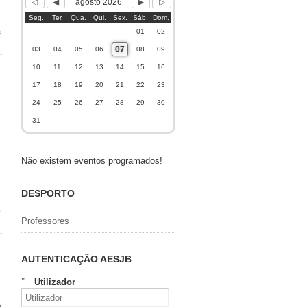
agosto 2026
Seg.
Ter.
Qua.
Qui.
Sex.
Sáb.
Dom.
s
01
02
07
03
04
05
06
08
09
10
11
12
13
14
15
16
17
18
19
20
21
22
23
24
25
26
27
28
29
30
31
Não existem eventos programados!
DESPORTO
o
Professores
AUTENTICAÇÃO AESJB
Utilizador
a