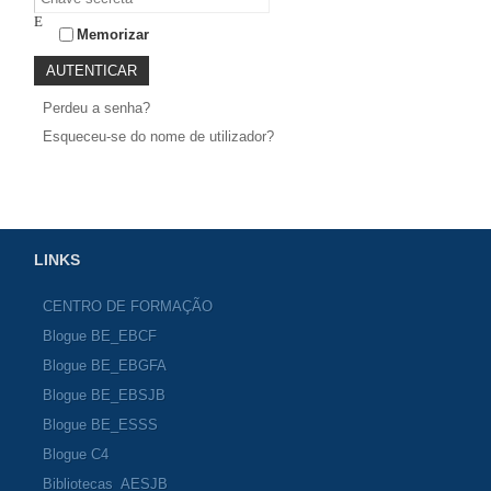
Memorizar
Perdeu a senha?
Esqueceu-se do nome de utilizador?
LINKS
CENTRO DE FORMAÇÃO
Blogue BE_EBCF
Blogue BE_EBGFA
Blogue BE_EBSJB
Blogue BE_ESSS
Blogue C4
Bibliotecas_AESJB