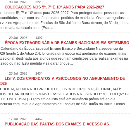
30 Jul., 2026
3226
COLOCAÇÕES NOS 5º, 7º E 10º ANOS PARA 2026-2027
cados nos 5º, 7º e 10º anos para 2026-2027. Para proteger dados pessoais, as
s candidatos, mas com os números dos pedidos de matrícula. Os encarregados de
 vez no Agrupamento de Escolas de São Julião da Barra devem, de 31 de julho a
 secretaria da escola sede (Escola…
29 Jul., 2026
1397
ÉPOCA EXTRAORDINÁRIA DE EXAMES NACIONAIS EM SETEMBRO
 Calendário da Época Especial Ensino Básico e Secundário Na sequência da
6 (ponto 1 do Artigo 2.º), foi criada uma época extraordinária de exames finais
excecional, destinada aos alunos que reuniam condições para realizar exames na
lizado ou não. Esta medida visa garantir que…
23 Jul., 2026
2434
LISTA DOS CANDIDATOS A PSICÓLOGOS NO AGRUPAMENTO DE
026
PUBLICAÇÃO INFRA DO PROJETO DE LISTA DE ORDENAÇÃO FINAL, APÓS
OS 10 CANDIDADTOS MAIS CLASSIFICADOS NA LISTA DO 1º MÉTODO (Nº 19
CURSAL) - O projeto de lista está em audiência prévia até ao dia
concursal comum que o Agrupamento de Escolas de São Julião da Barra, Oeiras
17 Jul., 2026
4462
PUBLICAÇÃO DAS PAUTAS DOS EXAMES E ACESSO ÀS