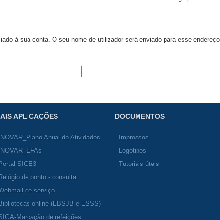
ciado à sua conta. O seu nome de utilizador será enviado para esse endereço
AIS APLICAÇÕES
DOCUMENTOS
INOVAR_Plano Anual de Atividades
Impressos
INOVAR_EFAs
Logotipos
Portal SIGE3
Tutoriais úteis
Relógio de ponto - consulta
Webmail de serviço
Bibliotecas online (EBSJB e ESSS)
SIGA-Marcação de refeições