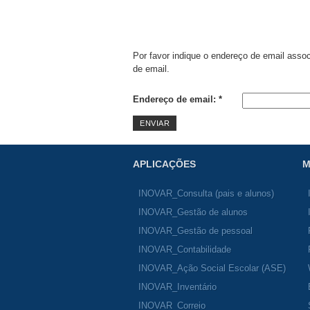
Por favor indique o endereço de email asso
de email.
Endereço de email:
*
ENVIAR
APLICAÇÕES
M
INOVAR_Consulta (pais e alunos)
INOVAR_Gestão de alunos
INOVAR_Gestão de pessoal
INOVAR_Contabilidade
INOVAR_Ação Social Escolar (ASE)
INOVAR_Inventário
INOVAR_Correio