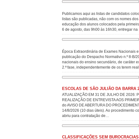
Publicamos aqui as listas de candidatos colo
listas são publicadas, não com os nomes do
educação dos alunos colocados pela primeira
6 de agosto, das 9h00 às 16h30, entregar na
Época Extraordinária de Exames Nacionais e
publicação do Despacho Normativo n.º 8-B/202
nacionais do ensino secundário, de caráter 
2.ª fase, independentemente de os terem rea
ESCOLAS DE SÃO JULIÃO DA BARRA 2
ATUALIZAÇÃO EM 31 DE JULHO DE 2026: 
REALIZAÇÃO DE ENTREVISTA AOS PRIMEIR
do AVISO DE ABERTURA DO PROCEDIMENTO CON
14/8/2026 (10 dias úteis). Ao procedimento 
abriu para contratação de…
CLASSIFICAÇÕES SEM BUROCRACIAS