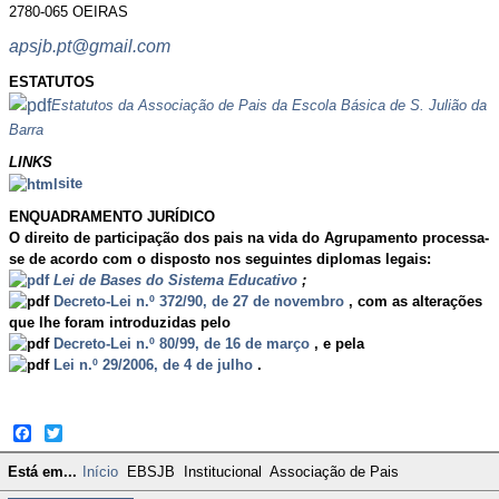
2780-065 OEIRAS
apsjb.pt@gmail.com
ESTATUTOS
Estatutos da Associação de Pais da Escola Básica de S. Julião da
Barra
LINKS
site
ENQUADRAMENTO JURÍDICO
O direito de participação dos pais na vida do Agrupamento processa-
se de acordo com o disposto nos seguintes diplomas legais:
Lei de Bases do Sistema Educativo
;
Decreto-Lei n.º 372/90, de 27 de novembro
, com as alterações
que lhe foram introduzidas pelo
Decreto-Lei n.º 80/99, de 16 de março
, e pela
Lei n.º 29/2006, de 4 de julho
.
Facebook
Twitter
Está em...
Início
EBSJB
Institucional
Associação de Pais