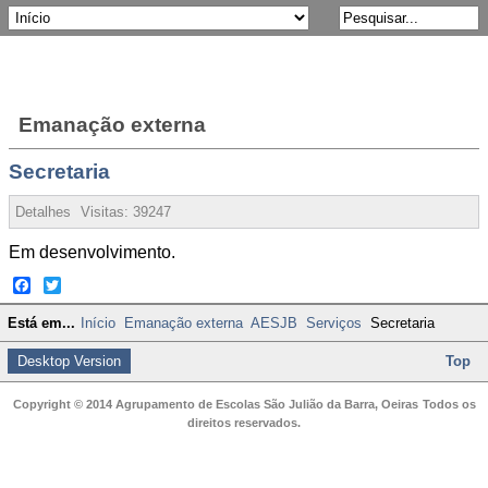
Emanação externa
Secretaria
Detalhes
Visitas:
39247
Em desenvolvimento.
Facebook
Twitter
Está em...
Início
Emanação externa
AESJB
Serviços
Secretaria
Desktop Version
Top
Copyright © 2014 Agrupamento de Escolas São Julião da Barra, Oeiras
Todos os
direitos reservados.