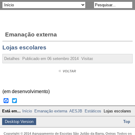
Emanação externa
Lojas escolares
Detalhes
Publicado em
06 setembro 2014
Visitas:
84381
«
VOLTAR
(em desenvolvimento)
Facebook
Twitter
Está em...
Início
Emanação externa
AESJB
Estáticos
Lojas escolares
Desktop Version
Top
Copyright © 2014 Agrupamento de Escolas São Julião da Barra, Oeiras
Todos os