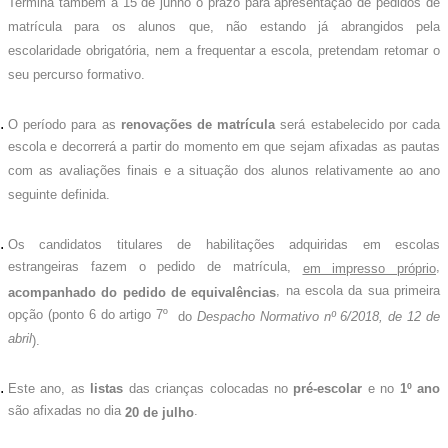
Termina também a 15 de junho o prazo para apresentação de pedidos de
matrícula para os alunos que, não estando já abrangidos pela
escolaridade obrigatória, nem a frequentar a escola, pretendam retomar o
seu percurso formativo.
O período para as
renovações de matrícula
será estabelecido por cada
escola e decorrerá a partir do momento em que sejam afixadas as pautas
com as avaliações finais e a situação dos alunos relativamente ao ano
seguinte definida.
Os candidatos titulares de habilitações adquiridas em escolas
estrangeiras fazem o pedido de matrícula,
,
em impresso próprio
, na escola da sua primeira
acompanhado do pedido de equivalências
opção (ponto 6 do artigo 7º
do
Despacho Normativo nº 6/2018, de 12 de
abril
).
Este ano, as
listas
das crianças colocadas no
pré-escolar
e no
1º ano
são afixadas no dia
.
20 de julho