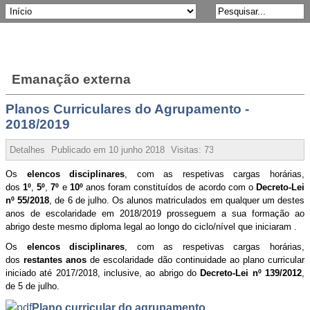
Emanação externa
Planos Curriculares do Agrupamento -
2018/2019
Detalhes
Publicado em
10 junho 2018
Visitas:
73935
Os
elencos disciplinares
, com as respetivas cargas horárias,
dos
1º
,
5º
,
7º
e
10º
anos foram constituídos de acordo com o
Decreto-Lei
nº 55/2018
, de 6 de julho. Os alunos matriculados em qualquer um destes
anos de escolaridade em 2018/2019 prosseguem a sua formação ao
abrigo deste mesmo diploma legal ao longo do ciclo/nível que iniciaram .
Os
elencos disciplinares
, com as respetivas cargas horárias,
dos
restantes anos
de escolaridade dão continuidade ao plano curricular
iniciado até 2017/2018, inclusive, ao abrigo do
Decreto-Lei nº 139/2012
,
de 5 de julho.
Plano curricular do agrupamento