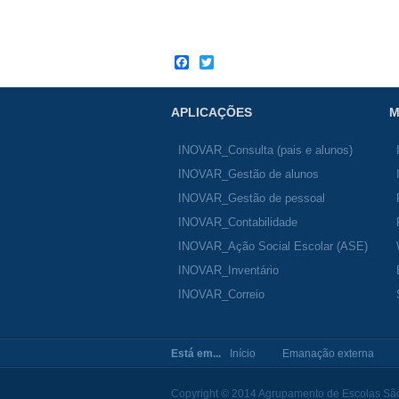
Facebook
Twitter
APLICAÇÕES
M
INOVAR_Consulta (pais e alunos)
INOVAR_Gestão de alunos
INOVAR_Gestão de pessoal
INOVAR_Contabilidade
INOVAR_Ação Social Escolar (ASE)
INOVAR_Inventário
INOVAR_Correio
Está em...
Início
Emanação externa
Copyright © 2014 Agrupamento de Escolas São 