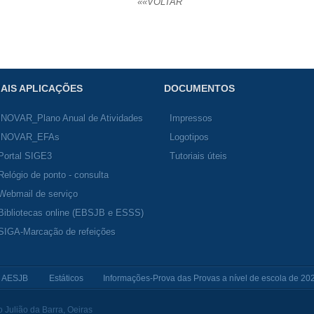
««VOLTAR
AIS APLICAÇÕES
DOCUMENTOS
INOVAR_Plano Anual de Atividades
Impressos
INOVAR_EFAs
Logotipos
Portal SIGE3
Tutoriais úteis
Relógio de ponto - consulta
Webmail de serviço
Bibliotecas online (EBSJB e ESSS)
SIGA-Marcação de refeições
AESJB
Estáticos
Informações-Prova das Provas a nível de escola de 20
Julião da Barra, Oeiras