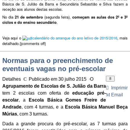
Básica de S. Julião da Barra e Secundária Sebastião e Silva fazem a
receção aos alunos destas escolas.
No dia
21 de setembro
(segunda feira),
começam as aulas dos 2º e 3º
ciclos e do ensino secundário
.
Veja aqui o
calendário do arranque do ano letivo de 2015/2016
, mais
detalhado.{jcomments off}
Normas para o preenchimento de
eventuais vagas no pré-escolar
Detalhes
Publicado em 30 julho 2015
O
Visitas: 36591
Agrupamento de Escolas de S. Julião da Barra
Imprimir
tem 2 escolas com oferta de
educação pré-
Email
escolar
, a
Escola Básica Gomes Freire de
Andrade
, com 4 turmas, e a
Escola Básica Manuel Beça
Múrias
, com 3 turmas.
Dada a grande procura do pré-escolar, as 7 turmas para