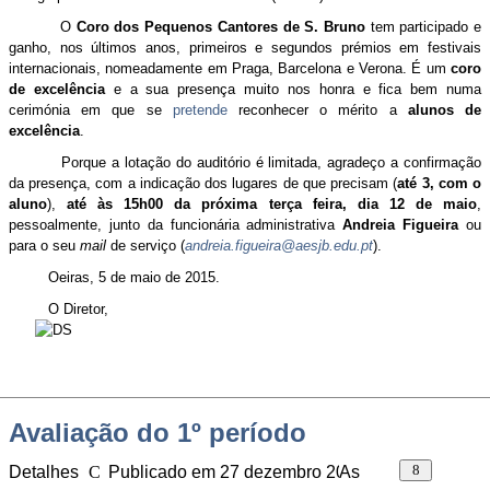
O
Coro dos Pequenos Cantores de S. Bruno
tem participado e
ganho, nos últimos anos, primeiros e segundos prémios em festivais
internacionais, nomeadamente em Praga, Barcelona e Verona. É um
coro
de excelência
e a sua presença muito nos honra e fica bem numa
cerimónia em que se
pretende
reconhecer o mérito a
alunos de
excelência
.
Porque a lotação do auditório é limitada, agradeço a confirmação
da presença, com a indicação dos lugares de que precisam (
até 3, com o
aluno
),
até às 15h00 da próxima terça feira, dia 12 de maio
,
pessoalmente, junto da funcionária administrativa
Andreia Figueira
ou
para o seu
mail
de serviço (
andreia.figueira@aesjb.edu.pt
).
Oeiras, 5 de maio de 2015.
O Diretor,
Avaliação do 1º período
Detalhes
Publicado em 27 dezembro 2014
As
Visitas: 373