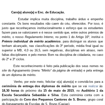
Caro(a) aluno(a) e Enc. de Educação
,
Estudar implica muita disciplina, trabalho árduo e empenho
constante. Os bons resultados não caem do céu, oferecidos. Por isso, é
justo que reconheçamos institucionalmente o esforço que os estudantes
fazem para se valorizarem e é nesse sentido que, entre outros prémios de
mérito, o nosso
Regulamento Interno
, no ponto 1 do Artigo 16º, institui o
Prémio individual de mérito académico
, para distinguir os alunos que
tenham alcançado, nas classificações do 3º período, média final igual ou
superior a MB, 4,0 ou 16,5, sem negativas, disciplinas em atraso, nem
faltas disciplinares e pelo menos Bom na disciplina de cidadania, no caso
do 2º e 3º ciclos.
Este reconhecimento é feito pela publicação dos seus nomes no
site
do Agrupamento (
menu “Mérito” da página de entrada
) e pela entrega
de um diploma de mérito.
Venho, por este meio, felicitar o(a) aluno(a) e convidá-los para a
cerimónia de entrega dos diplomas de mérito
que se vai
realizar
às
18,30 horas
do próximo dia
15 de maio de 2015
, no
Auditório 1 da
Escola Secundária Sebastião e Silva
. Esta cerimónia conta com a
participação do
Coro dos Pequenos Cantores de S. Bruno
, grupo coral
do Agrupamento de Escolas de S. Bruno (Caxias).