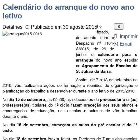
Calendário do arranque do novo ano
letivo
Foi
Detalhes
Publicado em 30 agosto 2015
Visitas: 30151
fixado,
Imprimir
de acordo com o
Despacho nº 7104-
Email
A/2015, de 26 de
junho, o
calendário para o
arranque
do novo ano escolar
no
Agrupamento de Escolas de
S. Julião da Barra
.
Assim, de 7 a 18 de setembro de
2015, vão realizar-se ações de formação e reuniões de organização e
planificação do trabalho a desenvolver durante o ano letivo de 2015/2016.
No dia
15 de setembro
, às 09h00, as educadoras do
pré-escolar
e os(as)
professores(as) titulares do
1º ciclo
fazem a
receção
aos seus alunos e
encarregados de educação, nas escolas e salas onde vão trabalhar
durante o ano.
No dia
16 de setembro
,
começam as aulas do pré escolar e do 1º
ciclo
.
No dia
18 de setembro
(sexta feira), os Diretores de Turma das escolas