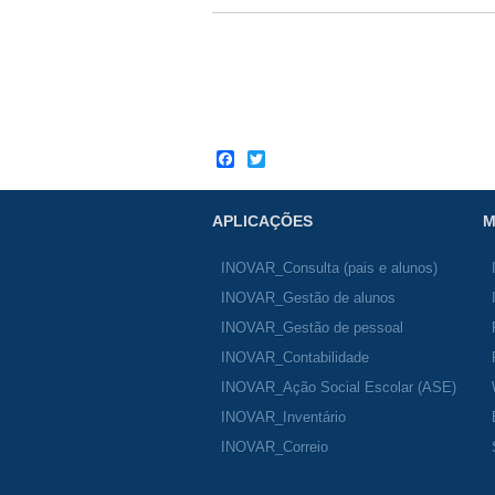
Facebook
Twitter
APLICAÇÕES
M
INOVAR_Consulta (pais e alunos)
INOVAR_Gestão de alunos
INOVAR_Gestão de pessoal
INOVAR_Contabilidade
INOVAR_Ação Social Escolar (ASE)
INOVAR_Inventário
INOVAR_Correio