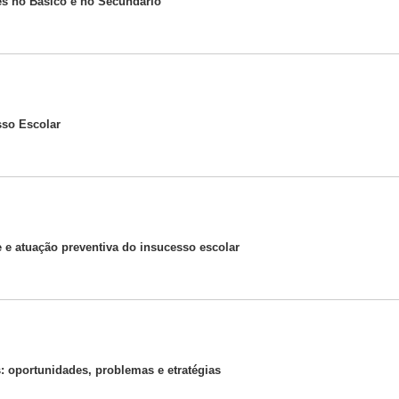
es no Básico e no Secundário
sso Escolar
e e atuação preventiva do insucesso escolar
s: oportunidades, problemas e etratégias