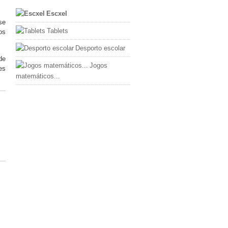
Escxel
se
Tablets
os
Desporto escolar
de
Jogos
es
matemáticos...