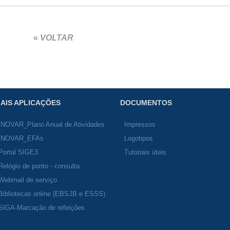
«
VOLTAR
AIS APLICAÇÕES
DOCUMENTOS
INOVAR_Plano Anual de Atividades
Impressos
INOVAR_EFAs
Logotipos
Portal SIGE3
Tutoriais úteis
Relógio de ponto - consulta
Webmail de serviço
Bibliotecas online (EBSJB e ESSS)
SIGA-Marcação de refeições