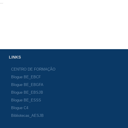
LINKS
CENTRO DE FORMAÇÃO
Blogue BE_EBCF
Blogue BE_EBGFA
Blogue BE_EBSJB
Blogue BE_ESSS
Blogue C4
Bibliotecas_AESJB