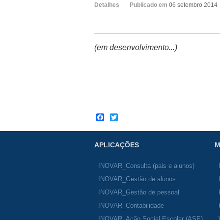
Detalhes
Publicado em
06 setembro 2014
(em desenvolvimento...)
Facebook
Twitter
APLICAÇÕES
M
INOVAR_Consulta (pais e alunos)
INOVAR_Gestão de alunos
INOVAR_Gestão de pessoal
INOVAR_Contabilidade
INOVAR_Ação Social Escolar (ASE)