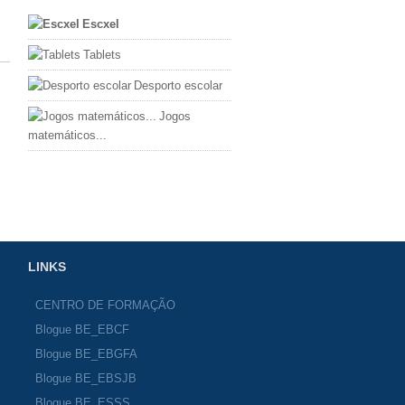
Escxel
Tablets
Desporto escolar
Jogos
matemáticos...
LINKS
CENTRO DE FORMAÇÃO
Blogue BE_EBCF
Blogue BE_EBGFA
Blogue BE_EBSJB
Blogue BE_ESSS