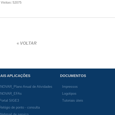
Visitas:
52075
«
VOLTAR
AIS APLICAÇÕES
DOCUMENTOS
INOVAR_Plano Anual de Atividades
Impressos
INOVAR_EFAs
Logotipos
Portal SIGE3
Tutoriais úteis
Relógio de ponto - consulta
Webmail de serviço