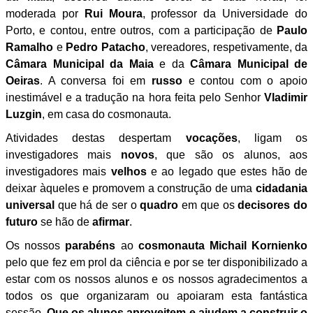
moderada por
Rui Moura
, professor da Universidade do
Porto, e contou, entre outros, com a participação de
Paulo
Ramalho
e
Pedro
Patacho
, vereadores, respetivamente, da
Câmara Municipal da Maia
e da
Câmara Municipal de
Oeiras
. A conversa foi em
russo
e contou com o apoio
inestimável e a tradução na hora feita pelo Senhor
Vladimir
Luzgin
, em casa do cosmonauta.
Atividades destas despertam
vocações
, ligam os
investigadores mais
novos
, que são os alunos, aos
investigadores mais
velhos
e ao legado que estes hão de
deixar àqueles e promovem a construção de uma
cidadania
universal
que há de ser o
quadro
em que os
decisores do
futuro
se hão de
afirmar
.
Os nossos
parabéns
ao
cosmonauta
Michail Kornienko
pelo que fez em prol da ciência e por se ter disponibilizado a
estar com os nossos alunos e os nossos agradecimentos a
todos os que organizaram ou apoiaram esta fantástica
sessão.
Que os alunos aproveitem e ajudem a construir o