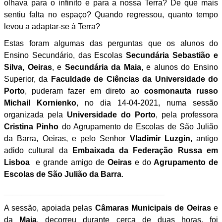
olhava para o infinito e para a nossa Terra? De que mais
sentiu falta no espaço? Quando regressou, quanto tempo
levou a adaptar-se à Terra?
Estas foram algumas das perguntas que os alunos do
Ensino Secundário, das Escolas
Secundária Sebastião e
Silva, Oeiras
, e
Secundária da Maia
, e alunos do Ensino
Superior, da
Faculdade de Ciências da Universidade do
Porto
, puderam fazer em direto ao
cosmonauta
russo
Michail Kornienko
, no dia 14-04-2021, numa sessão
organizada pela
Universidade do Porto
, pela professora
Cristina Pinho
do Agrupamento de Escolas de São Julião
da Barra, Oeiras, e pelo Senhor
Vladimir Luzgin,
antigo
adido cultural da
Embaixada da Federação Russa em
Lisboa
e grande amigo de
Oeiras
e do
Agrupamento de
Escolas de São Julião da Barra
.
____________________________________
A sessão, apoiada pelas
Câmaras Municipais de Oeiras
e
da
Maia
, decorreu durante cerca de duas horas, foi