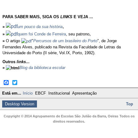
PARA SABER MAIS, SIGA OS
LINKS
E VEJA ...
,
»
um pouco da sua história
,
»
quem foi Conde de Ferreira
, seu patrono
»
O artigo
"
Percursos de um brasileiro do Porto
", de Jorge
Fernandes Alves, publicado na Revista da Faculdade de Letras da
Universidade do Porto (II série, Vol.IX, Porto, 1992).
Outros
links
...
»
Blog da biblioteca escolar
Facebook
Twitter
Está em...
Início
EBCF
Institucional
Apresentação
Desktop Version
Top
Copyright © 2014 Agrupamento de Escolas São Julião da Barra, Oeiras
Todos os
direitos reservados.