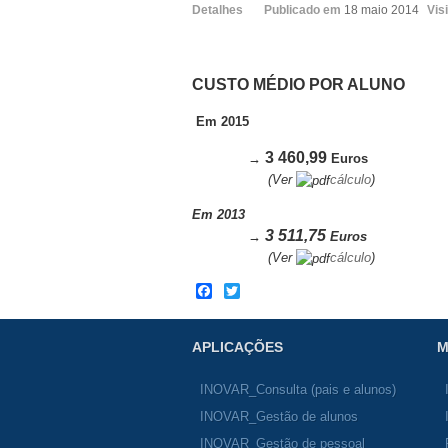
Detalhes
Publicado em
18 maio 2014
Vis
CUSTO MÉDIO POR ALUNO
Em 2015
3 460,99
→
Euros
(Ver
cálculo
)
Em 2013
3 511,75
→
Euros
(Ver
cálculo
)
Facebook
Twitter
APLICAÇÕES
M
INOVAR_Consulta (pais e alunos)
INOVAR_Gestão de alunos
INOVAR_Gestão de pessoal