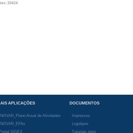
itas:
20424
AIS APLICAÇÕES
DOCUMENTOS
INOVAR_Plano Anual de Atividades
Impressos
INOVAR_EFAs
Logotipos
Portal SIGE3
Tutoriais úteis