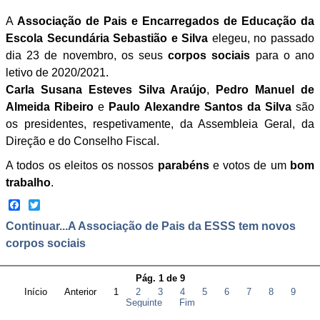
A
Associação de Pais e Encarregados de Educação da
Escola Secundária Sebastião e Silva
elegeu, no passado
dia 23 de novembro, os seus
corpos sociais
para o ano
letivo de 2020/2021.
Carla Susana Esteves Silva Araújo
,
Pedro Manuel de
Almeida Ribeiro
e
Paulo Alexandre Santos da Silva
são
os presidentes, respetivamente, da Assembleia Geral, da
Direção e do Conselho Fiscal.
A todos os eleitos os nossos
parabéns
e votos de um
bom
trabalho
.
Facebook
Twitter
Continuar...A Associação de Pais da ESSS tem novos
corpos sociais
Pág. 1 de 9
Início
Anterior
1
2
3
4
5
6
7
8
9
Seguinte
Fim