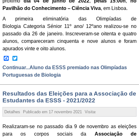
próximo
dia 04 de junho de 2022
,
pelas 15:00h
,
no
Pavilhão do Conhecimento – Ciência Viva
, em Lisboa.
A primeira eliminatória das Olimpíadas de
Biologia Categoria Sénior 11º ano/ 12ºano realizou-se no
passado dia 26 de janeiro. Inscreveram-se oitenta e quatro
alunos, compareceram cinquenta e nove alunos e foram
apurados vinte e oito alunos.
Facebook
Twitter
Continuar...Aluno da ESSS premiado nas Olimpíadas
Portuguesas de Biologia
Resultados das Eleições para a Associação de
Estudantes da ESSS - 2021/2022
Detalhes
Publicado em
17 novembro 2021
Visitas:
410474
Realizaram-se no passado dia 9 de novembro as eleições
para os corpos sociais da
Associação de