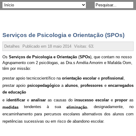
Serviços de Psicologia e Orientação (SPOs)
Detalhes
Publicado em
18 maio 2014
Visitas:
6320
Os
Serviços de Psicologia e Orientação
(
SPOs
), que contam no nosso
Agrupamento com 2 psicólogas, as Dra.s Amélia Amorim e Mafalda Oom,
têm por missão:
prestar apoio tecnicocientífico na
orientação
escolar
e
profissional
,
prestar apoio
psicopedagógico
a
alunos
,
professores
e
encarregados
de educação
e
identificar
e
analisar
as causas do
insucesso escolar
e
propor
as
tendentes à sua
, designadamente, no
medidas
eliminação
encaminhamento para percursos escolares alternativos dos alunos com
repetências sucessivas ou em risco de abandono escolar.