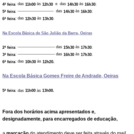
: das
às
e das
às
;
4ª feira
11h00
12h30
14h30
16h30
: ------------------------------ das
às
;
5ª feira
14h30
16h30
: das
às
.
6ª feira
12h30
13h30
Na Escola Básica de São Julião da Barra, Oeiras
: ------------------------------- das
às
;
2ª feira
15h30
17h30
: ------------------------------- das
às
;
3ª feira
16h30
17h30
: das
às
6ª feira
10h30
12h20.
Na Escola Básica Gomes Freire de Andrade, Oeiras
5ª feira
: das
11h00
às
13h00.
Fora dos horários acima apresentados e,
designadamente, para encarregados de educação,
a
marcação
do atendimento deve ser feita através do
mail