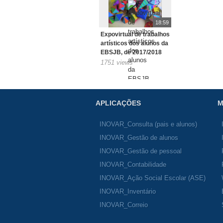
18:59
Expovirtual de trabalhos
artísticos dos alunos da
EBSJB, de 2017/2018
1751 views
APLICAÇÕES
M
INOVAR_Consulta (pais e alunos)
INOVAR_Gestão de alunos
INOVAR_Gestão de pessoal
INOVAR_Contabilidade
INOVAR_Ação Social Escolar (ASE)
INOVAR_Inventário
INOVAR_Correio