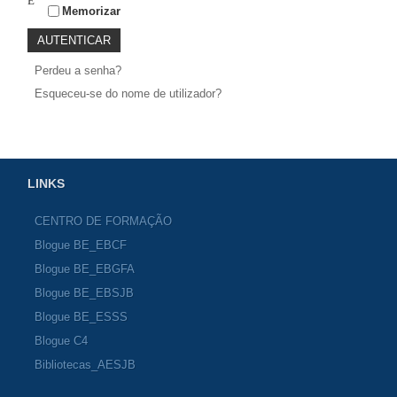
Memorizar
Perdeu a senha?
Esqueceu-se do nome de utilizador?
LINKS
CENTRO DE FORMAÇÃO
Blogue BE_EBCF
Blogue BE_EBGFA
Blogue BE_EBSJB
Blogue BE_ESSS
Blogue C4
Bibliotecas_AESJB