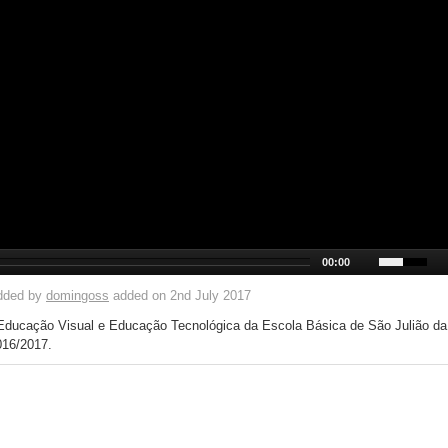
00:00
dded by
domingoss
added on 2nd July 2017
e Educação Visual e Educação Tecnológica da Escola Básica de São Julião da
016/2017.