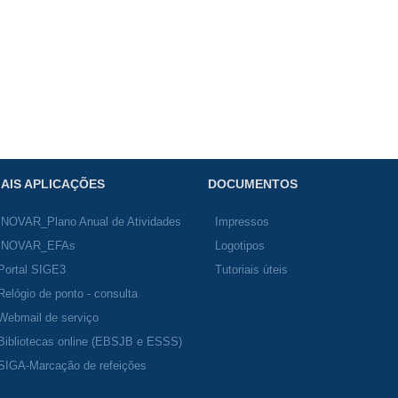
AIS APLICAÇÕES
DOCUMENTOS
INOVAR_Plano Anual de Atividades
Impressos
INOVAR_EFAs
Logotipos
Portal SIGE3
Tutoriais úteis
Relógio de ponto - consulta
Webmail de serviço
Bibliotecas online (EBSJB e ESSS)
SIGA-Marcação de refeições