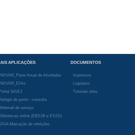
AIS APLICAÇÕES
DOCUMENTOS
INOVAR_Plano Anual de Atividades
Impressos
INOVAR_EFAs
Logotipos
Portal SIGE3
Tutoriais úteis
Relógio de ponto - consulta
Webmail de serviço
Bibliotecas online (EBSJB e ESSS)
SIGA-Marcação de refeições