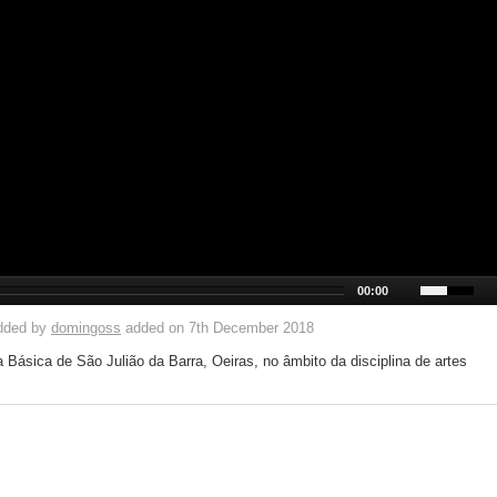
00:00
dded by
domingoss
added on 7th December 2018
 Básica de São Julião da Barra, Oeiras, no âmbito da disciplina de artes