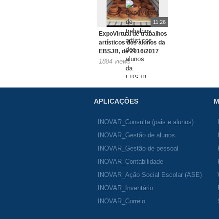
11:26
ExpoVirtual de trabalhos
artísticos dos alunos da
EBSJB, de 2016/2017
1884 views
APLICAÇÕES
M
INOVAR_Consulta (pais e alunos)
INOVAR_Gestão de alunos
INOVAR_Gestão de pessoal
INOVAR_Contabilidade
INOVAR_Ação Social Escolar (ASE)
INOVAR_Inventário
INOVAR_Correio