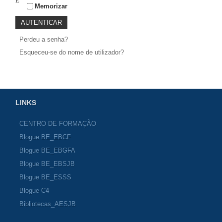
Memorizar
Perdeu a senha?
Esqueceu-se do nome de utilizador?
LINKS
CENTRO DE FORMAÇÃO
Blogue BE_EBCF
Blogue BE_EBGFA
Blogue BE_EBSJB
Blogue BE_ESSS
Blogue C4
Bibliotecas_AESJB