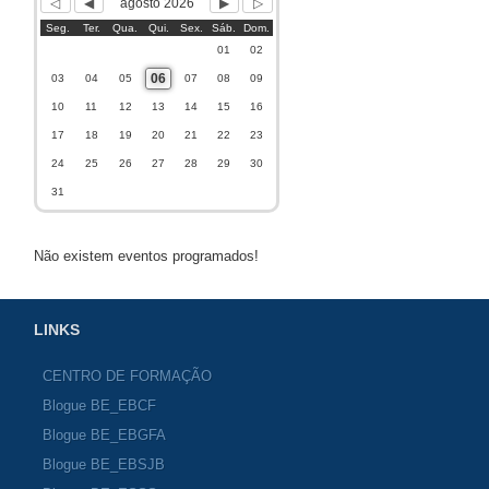
agosto 2026
Seg.
Ter.
Qua.
Qui.
Sex.
Sáb.
Dom.
01
02
06
03
04
05
07
08
09
10
11
12
13
14
15
16
17
18
19
20
21
22
23
24
25
26
27
28
29
30
31
Não existem eventos programados!
LINKS
CENTRO DE FORMAÇÃO
Blogue BE_EBCF
Blogue BE_EBGFA
Blogue BE_EBSJB