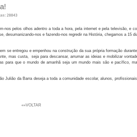
a!
tas:
28843
m-nos pelos olhos adentro a toda a hora, pela internet e pela televisão, e c
se, desumanizando-nos e fazendo-nos regredir na História, chegamos a 15 di
uem se entregou e empenhou na construção da sua própria formação durante
cante, mas custa, seja para descansar, arrumar as ideias e mobilizar vontad
adas para que o mundo de amanhã seja um mundo mais são e pacífico, ma
 Julião da Barra deseja a toda a comunidade escolar, alunos, profissionais
««VOLTAR