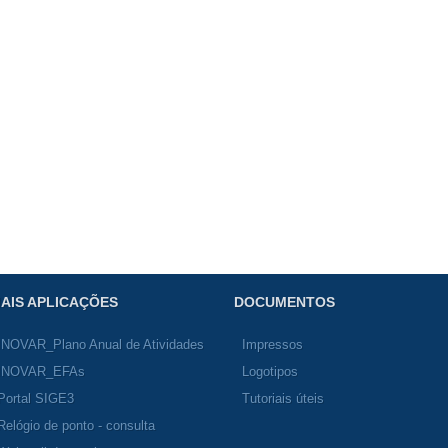
AIS APLICAÇÕES
DOCUMENTOS
INOVAR_Plano Anual de Atividades
Impressos
INOVAR_EFAs
Logotipos
Portal SIGE3
Tutoriais úteis
Relógio de ponto - consulta