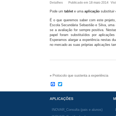
Detalhes
Publicado em
18 maio 2014
Vis
Pode um
tablet
e uma
aplicação
substitui
É o que queremos saber com este projeto, 
Escola Secundária Sebastião e Silva, uma do
se a avaliação for sempre positiva. Nest
papel foram substituiídos por aplicações
Esperamos alargar a experiência nestas du
no mercado as suas próprias aplicações t
»
Protocolo que sustenta a experiência
Facebook
Twitter
APLICAÇÕES
M
INOVAR_Consulta (pais e alunos)