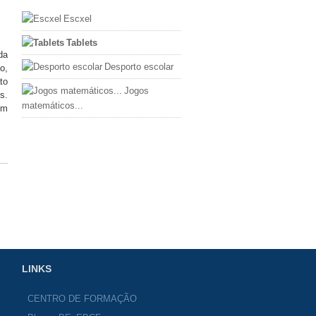
Escxel
Tablets
da
Desporto escolar
o,
to
Jogos
s.
matemáticos...
em
LINKS
CENTRO DE FORMAÇÃO