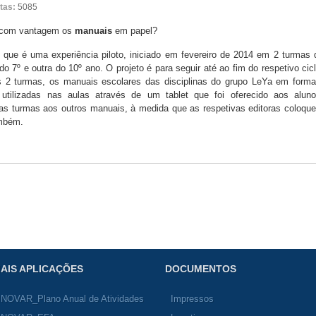
itas:
5085
r com vantagem os
manuais
em papel?
que é uma experiência piloto, iniciado em fevereiro de 2014 em 2 turmas 
 7º e outra do 10º ano. O projeto é para seguir até ao fim do respetivo cicl
as 2 turmas, os manuais escolares das disciplinas do grupo LeYa em forma
 utilizadas nas aulas através de um tablet que foi oferecido aos aluno
as turmas aos outros manuais, à medida que as respetivas editoras coloqu
ambém.
AIS APLICAÇÕES
DOCUMENTOS
INOVAR_Plano Anual de Atividades
Impressos